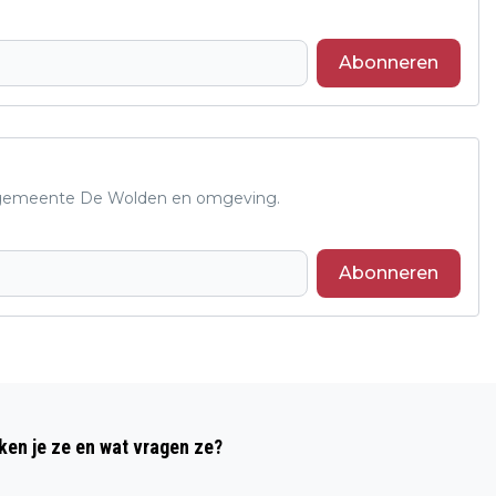
Abonneren
de gemeente De Wolden en omgeving.
Abonneren
Volgend artikel
PROVINCIE DRENTHE VERSNELT
ken je ze en wat vragen ze?
DIGITALISERING MKB MET AANPAK