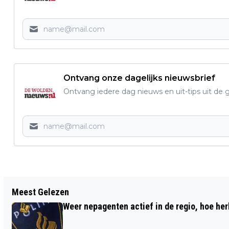
Ontvang onze dagelijks nieuwsbrief
Ontvang iedere dag nieuws en uit-tips uit 
Vorig artikel
Meest Gelezen
REGIONALE SUCCESSEN BIJ MTB
Weer nepagenten actief in de regio, hoe her
STREETRACE RUINERWOLD