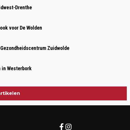
DRENTHE DIGITAAL
idwest-Drenthe
, ook voor De Wolden
en Gezondheidscentrum Zuidwolde
n in Westerbork
rtikelen