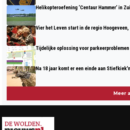
Helikopteroefening ‘Centaur Hammer’ in Zu
Vier het Leven start in de regio Hoogeveen
Tijdelijke oplossing voor parkeerproblem
Na 18 jaar komt er een einde aan Stiefkiek'
Meer a