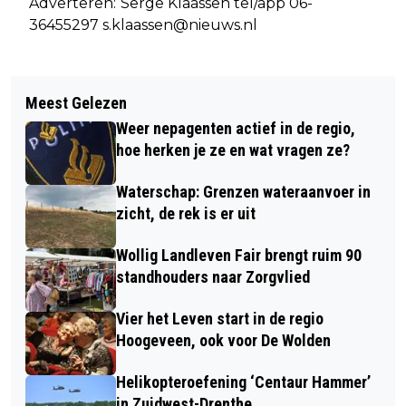
Adverteren:
Serge Klaassen tel/app 06-
36455297
s.klaassen@nieuws.nl
Meest Gelezen
Weer nepagenten actief in de regio,
hoe herken je ze en wat vragen ze?
Waterschap: Grenzen wateraanvoer in
zicht, de rek is er uit
Wollig Landleven Fair brengt ruim 90
standhouders naar Zorgvlied
Vier het Leven start in de regio
Hoogeveen, ook voor De Wolden
Helikopteroefening ‘Centaur Hammer’
in Zuidwest-Drenthe