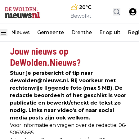
20
°C
Bewolkt
Nieuws
Gemeente
Drenthe
Er op uit
Reg
Jouw nieuws op
DeWolden.Nieuws?
Stuur je persbericht of tip naar
dewolden@nieuws.nl
. Bij voorkeur met
rechtenvrije liggende foto (max 5 MB). De
redactie beoordeelt of het geschikt is voor
publicatie en bewerkt/checkt de tekst zo
nodig. Links naar video’s of naar social
media posts zijn ook welkom.
Voor informatie en vragen over de redactie: 06-
50635685