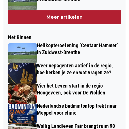
Meer artikelen
Net Binnen
Helikopteroefening ‘Centaur Hammer’
in Zuidwest-Drenthe
Weer nepagenten actief in de regio,
hoe herken je ze en wat vragen ze?
Vier het Leven start in de regio
Hoogeveen, ook voor De Wolden
Nederlandse badmintontop trekt naar
Meppel voor clinic
Wollig Landleven Fair brengt ruim 90