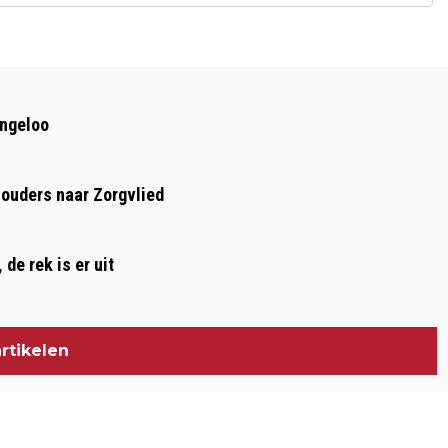
Volgend artikel
WARMER WEER IN DE WOLDEN ZET
ingeloo
INWONERS AAN HET DENKEN OVER
KOELING IN HUIS
houders naar Zorgvlied
de rek is er uit
rtikelen