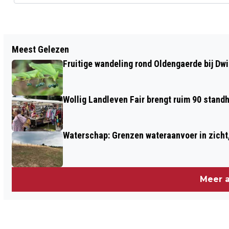
Vorig artikel
Meest Gelezen
DE KUNST OM SCHADUWEN TE
Fruitige wandeling rond Oldengaerde bij Dw
SCHILDEREN, BIJZONDERE EXPOSITIE
WERK VAN FREEK WEIJS
Wollig Landleven Fair brengt ruim 90 stand
Waterschap: Grenzen wateraanvoer in zicht, 
Meer a