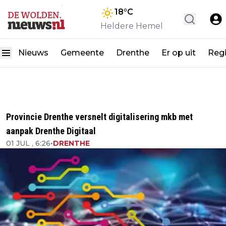
18
°C
Heldere Hemel
Nieuws
Gemeente
Drenthe
Er op uit
Reg
Provincie Drenthe versnelt digitalisering mkb met
aanpak Drenthe Digitaal
01 JUL , 6:26
•
DRENTHE