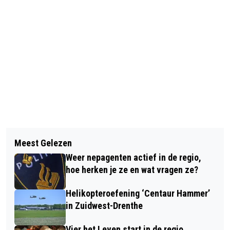
Vorig artikel
Volgend artikel
WARMER WEER IN DE WOLDEN ZET
Meest Gelezen
VLEDDERFESTIVAL, EEN DAG VOL
INWONERS AAN HET DENKEN OVER
Weer nepagenten actief in de regio,
MUZIEK EN GEZELLIGHEID
KOELING IN HUIS
hoe herken je ze en wat vragen ze?
Helikopteroefening ‘Centaur Hammer’
in Zuidwest-Drenthe
Vier het Leven start in de regio