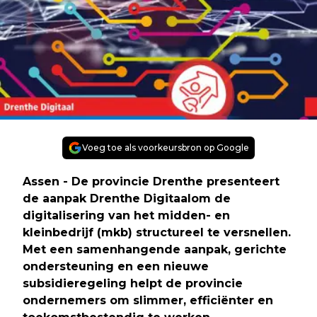
Voeg toe als voorkeursbron op Google
Assen - De provincie Drenthe presenteert
de aanpak Drenthe Digitaalom de
digitalisering van het midden- en
kleinbedrijf (mkb) structureel te versnellen.
Met een samenhangende aanpak, gerichte
ondersteuning en een nieuwe
subsidieregeling helpt de provincie
ondernemers om slimmer, efficiënter en