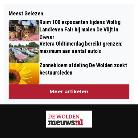
Volgend artikel
ZOMERSE ACTIVITEITEN IN DE
Meest Gelezen
ASN BANK ZOEKT TOEKOMSTMAKERS
BIBLIOTHEKEN
Ruim 100 exposanten tijdens Wollig
UIT DRENTHE VOOR DE ASN GOUDEN
Landleven Fair bij molen De Vlijt in
EEKHOORN AWARDS
Diever
Vetera Oldtimerdag bereikt grenzen:
maximum aan aantal auto's
Zonnebloem afdeling De Wolden zoekt
bestuursleden
Meer artikelen