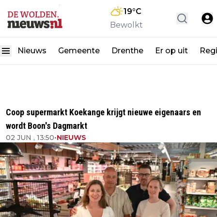
19
°C
Bewolkt
Nieuws
Gemeente
Drenthe
Er op uit
Reg
Coop supermarkt Koekange krijgt nieuwe eigenaars en
wordt Boon's Dagmarkt
02 JUN , 13:50
•
NIEUWS