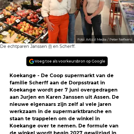
Foto: Artizzl Media / Peter Nefkens
De echtparen Janssen (l) en Scherff.
Voeg toe als voorkeursbron op Google
Koekange - De Coop supermarkt van de
familie Scherff aan de Dorpsstraat in
Koekange wordt per 7 juni overgedragen
aan Jurjen en Karen Janssen uit Assen. De
nieuwe eigenaars zijn zelf al vele jaren
werkzaam in de supermarktbranche en
staan te trappelen om de winkel in
Koekange over te nemen. De formule van
de winkel wordt begin 2027 gewijzigd in