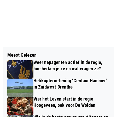
Vorig artikel
Volgend artikel
POSITIEF FINANCIEEL RESULTAAT
Meest Gelezen
COOP SUPERMARKT KOEKANGE
VOOR TREANT OVER 2025
Weer nepagenten actief in de regio,
KRIJGT NIEUWE EIGENAARS EN
hoe herken je ze en wat vragen ze?
WORDT BOON'S DAGMARKT
Helikopteroefening ‘Centaur Hammer’
in Zuidwest-Drenthe
Vier het Leven start in de regio
Hoogeveen, ook voor De Wolden