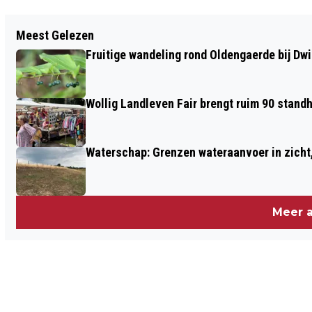
Vorig artikel
Meest Gelezen
FOTOCLUB DE WOLDEN KIEST
Fruitige wandeling rond Oldengaerde bij Dw
WINNAARS CLUBWEDSTRIJD EN TOONT
WERK
Wollig Landleven Fair brengt ruim 90 stand
Waterschap: Grenzen wateraanvoer in zicht, 
Meer a