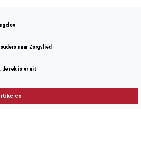
Volgend artikel
TE LAND TER ZEE HOOGEVEEN SLUIT AF
ingeloo
MET GROOT WK-SCHERM VOOR
NEDERLAND – ZWEDEN BIJ PAVILJOEN
houders naar Zorgvlied
NIJSTAD
de rek is er uit
rtikelen