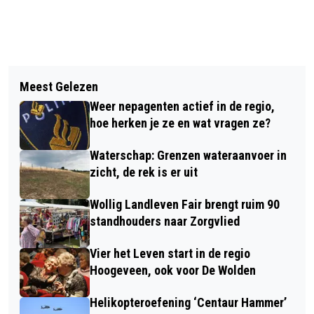
Vorig artikel
Volgend artikel
DE WOLDEN HOUDT 1,5 MILJOEN EURO
Meest Gelezen
DRENTHE RESERVEERT 50 MILJOEN
OVER IN 2025
Weer nepagenten actief in de regio,
EURO VOOR NEDERSAKSENLIJN
hoe herken je ze en wat vragen ze?
Waterschap: Grenzen wateraanvoer in
zicht, de rek is er uit
Wollig Landleven Fair brengt ruim 90
standhouders naar Zorgvlied
Vier het Leven start in de regio
Hoogeveen, ook voor De Wolden
Helikopteroefening ‘Centaur Hammer’