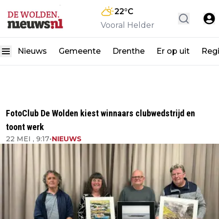
22
°C
Vooral Helder
Nieuws
Gemeente
Drenthe
Er op uit
Reg
FotoClub De Wolden kiest winnaars clubwedstrijd en
toont werk
22 MEI , 9:17
•
NIEUWS