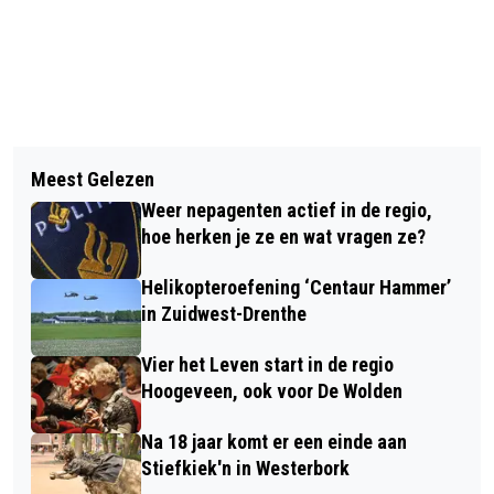
Vorig artikel
Volgend artikel
OPNIEUW SUBSIDIES VOOR
Meest Gelezen
DE WOLDEN HOUDT 1,5 MILJOEN EURO
TOEKOMSTGERICHTE LANDBOUW IN
Weer nepagenten actief in de regio,
OVER IN 2025
DE WOLDEN
hoe herken je ze en wat vragen ze?
Helikopteroefening ‘Centaur Hammer’
in Zuidwest-Drenthe
Vier het Leven start in de regio
Hoogeveen, ook voor De Wolden
Na 18 jaar komt er een einde aan
Stiefkiek'n in Westerbork