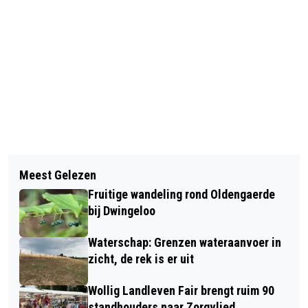
Vorig artikel
Volgend artikel
VOGELZANGSERF EN HILLIGJESHOF
Meest Gelezen
BELEEF KUNST VAN DICHTBIJ
NIEUWE STRAATNAMEN IN LINDE EN
Fruitige wandeling rond Oldengaerde
TIJDENS KUNSTWARK IN ’T PARK
RUINERWOLD
bij Dwingeloo
Waterschap: Grenzen wateraanvoer in
zicht, de rek is er uit
Wollig Landleven Fair brengt ruim 90
standhouders naar Zorgvlied