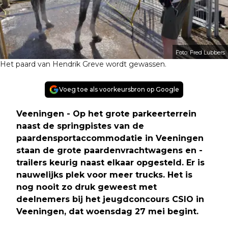
Foto: Fred Lubbers
Het paard van Hendrik Greve wordt gewassen.
Voeg toe als voorkeursbron op Google
Veeningen - Op het grote parkeerterrein
naast de springpistes van de
paardensportaccommodatie in Veeningen
staan de grote paardenvrachtwagens en -
trailers keurig naast elkaar opgesteld. Er is
nauwelijks plek voor meer trucks. Het is
nog nooit zo druk geweest met
deelnemers bij het jeugdconcours CSIO in
Veeningen, dat woensdag 27 mei begint.