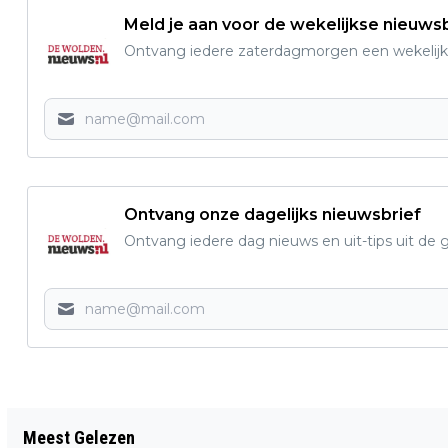
Meld je aan voor de wekelijkse nieuwsb
Ontvang iedere zaterdagmorgen een wekelijk
Ontvang onze dagelijks nieuwsbrief
Ontvang iedere dag nieuws en uit-tips uit 
Vorig artikel
Meest Gelezen
MEER DEELNEMERS DAN OOIT BIJ CSIO