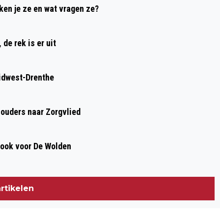
ken je ze en wat vragen ze?
TOE, MAAR DE WOLDEN BUNGELT
ONDERAAN
de rek is er uit
idwest-Drenthe
houders naar Zorgvlied
, ook voor De Wolden
rtikelen