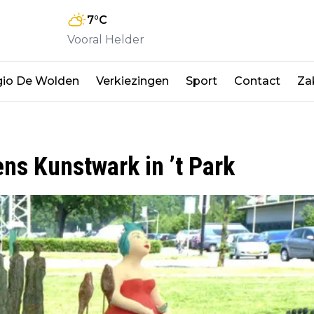
7
°C
Vooral Helder
io De Wolden
Verkiezingen
Sport
Contact
Zak
ens Kunstwark in ’t Park