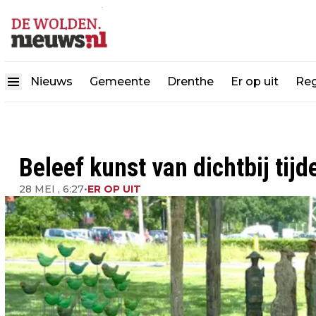
Nieuws
Gemeente
Drenthe
Er op uit
Reg
Beleef kunst van dichtbij tijd
28 MEI , 6:27
•
ER OP UIT