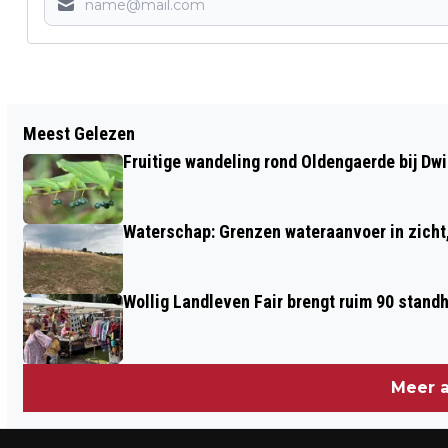
Vorig artikel
Meest Gelezen
OP HET BORDES VOOR ‘BERICHT VAN DE
Fruitige wandeling rond Oldengaerde bij Dw
KEUNINGIN’: 46 DRENTSE TEKSTEN
Waterschap: Grenzen wateraanvoer in zicht, 
Wollig Landleven Fair brengt ruim 90 stand
Meer a