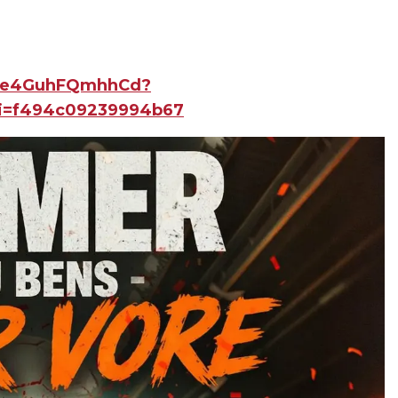
tsSe4GuhFQmhhCd?
i=f494c09239994b67