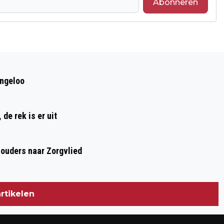
Abonneren
Volgend artikel
OCHTENDWANDELING DOOR HET
ingeloo
HOLTINGERVELD
de rek is er uit
houders naar Zorgvlied
rtikelen