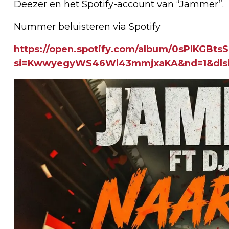
Deezer en het Spotify-account van “Jammer”.
Nummer beluisteren via Spotify
https://open.spotify.com/album/0sPIKGB
si=KwwyegyWS46Wl43mmjxaKA&nd=1&dls