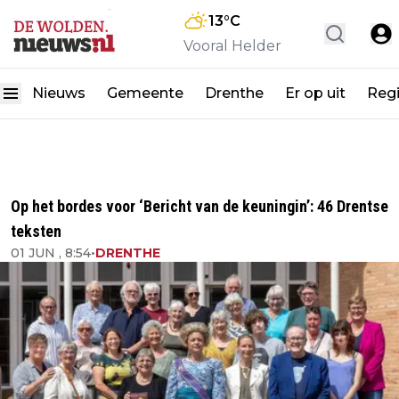
13
°C
Vooral Helder
Nieuws
Gemeente
Drenthe
Er op uit
Reg
Op het bordes voor ‘Bericht van de keuningin’: 46 Drentse
teksten
01 JUN , 8:54
•
DRENTHE