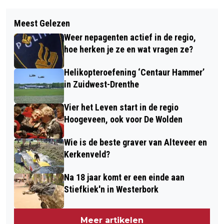
Vorig artikel
Volgend artikel
YOGAFESTIVAL DRENTHE 21 JUNI TE
Meest Gelezen
DJ BENS UIT DE WIJK KOMT MET
LINDE
Weer nepagenten actief in de regio,
AANSTEKELIJKE WK-MEEZINGER
hoe herken je ze en wat vragen ze?
Helikopteroefening ‘Centaur Hammer’
in Zuidwest-Drenthe
Vier het Leven start in de regio
Hoogeveen, ook voor De Wolden
Wie is de beste graver van Alteveer en
Kerkenveld?
Na 18 jaar komt er een einde aan
Stiefkiek'n in Westerbork
Meer artikelen