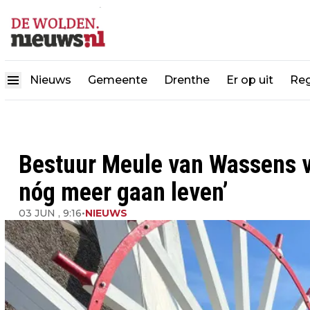
Nieuws
Gemeente
Drenthe
Er op uit
Reg
Bestuur Meule van Wassens v
nóg meer gaan leven’
03 JUN , 9:16
•
NIEUWS