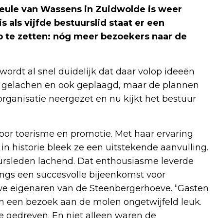
Meule van Wassens in Zuidwolde is weer
als vijfde bestuurslid staat er een
p te zetten: nóg meer bezoekers naar de
ordt al snel duidelijk dat daar volop ideeën
eel gelachen en ook geplaagd, maar de plannen
 organisatie neergezet en nu kijkt het bestuur
voor toerisme en promotie. Met haar ervaring
n historie bleek ze een uitstekende aanvulling.
uursleden lachend. Dat enthousiasme leverde
langs een succesvolle bijeenkomst voor
e eigenaren van de Steenbergerhoeve. “Gasten
 een bezoek aan de molen ongetwijfeld leuk.
ze gedreven. En niet alleen waren de