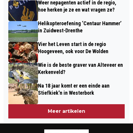
Weer nepagenten actief in de regio,
OPNIEUW SCHUDDEN
hoe herken je ze en wat vragen ze?
Helikopteroefening ‘Centaur Hammer’
in Zuidwest-Drenthe
Vier het Leven start in de regio
Hoogeveen, ook voor De Wolden
Wie is de beste graver van Alteveer en
Kerkenveld?
Na 18 jaar komt er een einde aan
Stiefkiek'n in Westerbork
Meer artikelen