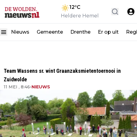
12
°C
Heldere Hemel
Nieuws
Gemeente
Drenthe
Er op uit
Reg
Team Wassens sr. wint Graanzaksmietentoernooi in
Zuidwolde
11 MEI , 8:46
•
NIEUWS