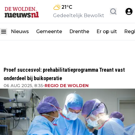
21
°C
Gedeeltelijk Bewolkt
Nieuws
Gemeente
Drenthe
Er op uit
Reg
Proef succesvol: prehabilitatieprogramma Treant vast
onderdeel bij buikoperatie
06 AUG 2025, 8:35
•
REGIO DE WOLDEN