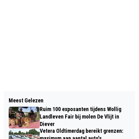
Vorig artikel
Volgend artikel
RUBEN STELLI KOMT MET VROLIJK
Meest Gelezen
BELANGRIJKE TIPS VOOR DE
THEATERSPEL NAAR DE THEATERKUIL
Ruim 100 exposanten tijdens Wollig
VERZORGING VAN EEN GEVOELIGE
Landleven Fair bij molen De Vlijt in
HUID
Diever
Vetera Oldtimerdag bereikt grenzen:
maximum aan aantal auto's