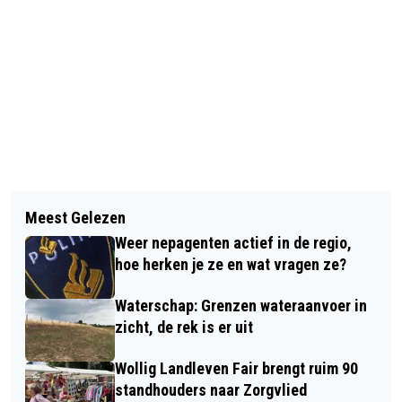
Vorig artikel
Volgend artikel
JUBILEUM HIGHLANDGAMES WORDT
Meest Gelezen
WAAR IN DE REGIO KUN JE OP
GEVIERD MET SCHOTSE
Weer nepagenten actief in de regio,
HEMELVAARTSDAG DAUWTRAPPEN?
HOOGLANDERS, BÖKKERS ÉN
hoe herken je ze en wat vragen ze?
HEINOOS
Waterschap: Grenzen wateraanvoer in
zicht, de rek is er uit
Wollig Landleven Fair brengt ruim 90
standhouders naar Zorgvlied