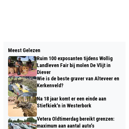
Vorig artikel
Volgend artikel
‘AMSTEL LIVE IN DE KROEG’ IN
Meest Gelezen
VOLVO IN DE HOOFDROL TIJDENS
RUINER CAFÉ BRINKZICHT
Ruim 100 exposanten tijdens Wollig
OLDTIMER FESTIVAL BALKBRUG
Landleven Fair bij molen De Vlijt in
Diever
Wie is de beste graver van Alteveer en
Kerkenveld?
Na 18 jaar komt er een einde aan
Stiefkiek'n in Westerbork
Vetera Oldtimerdag bereikt grenzen:
maximum aan aantal auto's