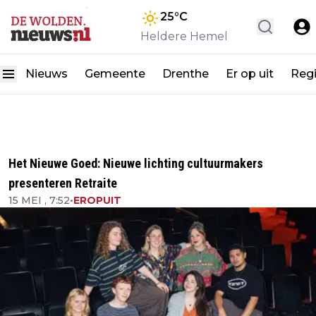
25
°C
Heldere Hemel
Nieuws
Gemeente
Drenthe
Er op uit
Reg
Het Nieuwe Goed: Nieuwe lichting cultuurmakers
presenteren Retraite
15 MEI , 7:52
•
EROPUIT