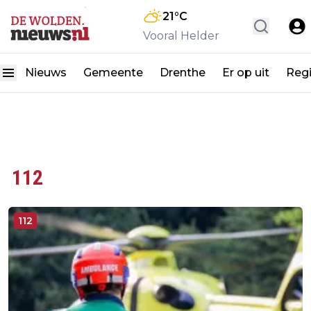
21
°C
Vooral Helder
Nieuws
Gemeente
Drenthe
Er op uit
Reg
112
112