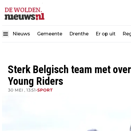
Nieuws
Gemeente
Drenthe
Er op uit
Reg
Sterk Belgisch team met over
Young Riders
30 MEI , 13:51
•
SPORT