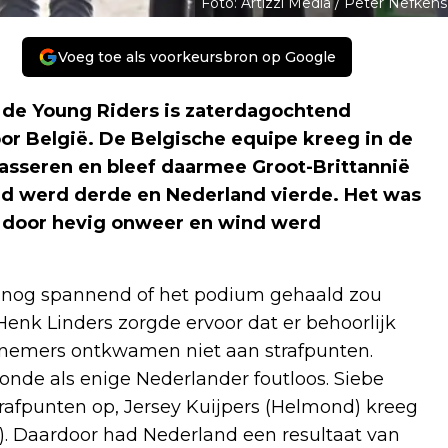
Foto: Artizzl Media / Peter Nefkens
Voeg toe als voorkeursbron op Google
j de Young Riders is zaterdagochtend
or België. De Belgische equipe kreeg in de
casseren en bleef daarmee Groot-Brittannië
and werd derde en Nederland vierde. Het was
ag door hevig onweer en wind werd
L nog spannend of het podium gehaald zou
enk Linders zorgde ervoor dat er behoorlijk
lnemers ontkwamen niet aan strafpunten.
ronde als enige Nederlander foutloos. Siebe
rafpunten op, Jersey Kuijpers (Helmond) kreeg
n). Daardoor had Nederland een resultaat van