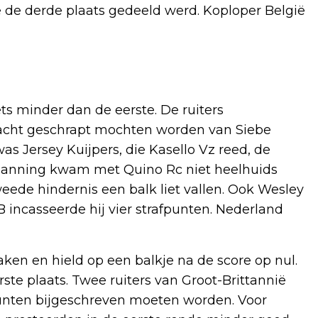
e de derde plaats gedeeld werd. Koploper België
ts minder dan de eerste. De ruiters
 acht geschrapt mochten worden van Siebe
s Jersey Kuijpers, die Kasello Vz reed, de
k Nanning kwam met Quino Rc niet heelhuids
weede hindernis een balk liet vallen. Ook Wesley
B incasseerde hij vier strafpunten. Nederland
aken en hield op een balkje na de score op nul.
ste plaats. Twee ruiters van Groot-Brittannië
fpunten bijgeschreven moeten worden. Voor