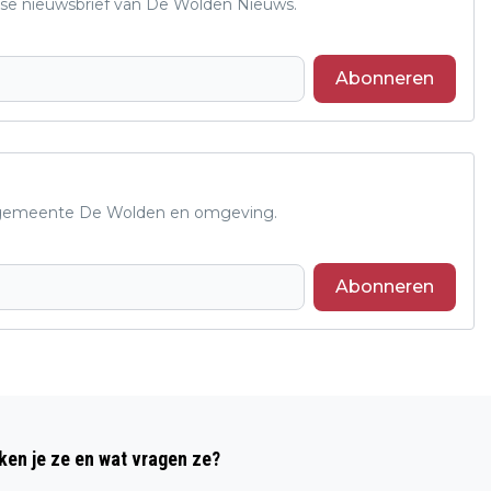
se nieuwsbrief van De Wolden Nieuws.
Abonneren
de gemeente De Wolden en omgeving.
Abonneren
Volgend artikel
WILHELMUS KLINKT VOOR PONYRUITER
ken je ze en wat vragen ze?
MIENIE VOS