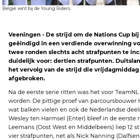
België wint bij de Young Riders.
Veeningen - De strijd om de Nations Cup bi
geëindigd in een verdiende overwinning vo
twee ronden slechts acht strafpunten te in
duidelijk voor: dertien strafpunten. Duitsl
het vervolg van de strijd die vrijdagmidd
afgebroken.
Na de eerste serie ritten was het voor TeamN
worden. De pittige proef van parcoursbouwer H
wat balken vielen en ook de Nederlandse dee
Wesley ten Harmsel (Enter) bleef in de eerste 
Leemans (Oost West en Middelbeers) liep 12 st
vier strafpunten, net als Nick Nanning (Dalfse