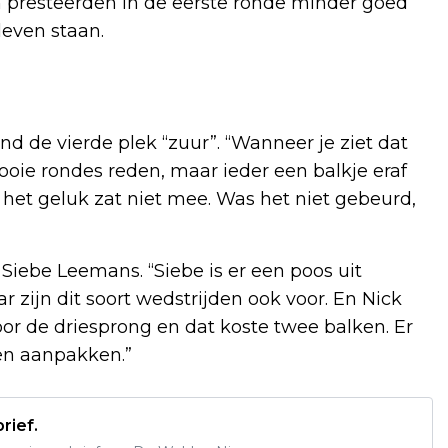
n presteerden in de eerste ronde minder goed
leven staan.
 de vierde plek “zuur”. “Wanneer je ziet dat
oie rondes reden, maar ieder een balkje eraf
r het geluk zat niet mee. Was het niet gebeurd,
iebe Leemans. “Siebe is er een poos uit
zijn dit soort wedstrijden ook voor. En Nick
oor de driesprong en dat koste twee balken. Er
en aanpakken.”
rief.