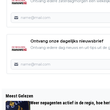
Ontvang iedere zaterdagmorgen een wekelijk
Ontvang onze dagelijks nieuwsbrief
Ontvang iedere dag nieuws en uit-tips uit 
Vorig artikel
Meest Gelezen
ZWAAR ONWEER EN WINDSTOTEN
Weer nepagenten actief in de regio, hoe her
TEISTEREN CSIO, OOK ZILVER VOOR