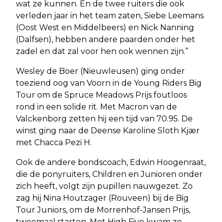
wat ze kunnen. En de twee ruiters die ook
verleden jaar in het team zaten, Siebe Leemans
(Oost West en Middelbeers) en Nick Nanning
(Dalfsen), hebben andere paarden onder het
zadel en dat zal voor hen ook wennen zijn.”
Wesley de Boer (Nieuwleusen) ging onder
toeziend oog van Voorn in de Young Riders Big
Tour om de Spruce Meadows Prijs foutloos
rond in een solide rit. Met Macron van de
Valckenborg zetten hij een tijd van 70.95. De
winst ging naar de Deense Karoline Sloth Kjær
met Chacca Pezi H.
Ook de andere bondscoach, Edwin Hoogenraat,
die de ponyruiters, Children en Junioren onder
zich heeft, volgt zijn pupillen nauwgezet. Zo
zag hij Nina Houtzager (Rouveen) bij de Big
Tour Juniors, om de Morrenhof-Jansen Prijs,
tweemaal starten. Met High Five kwam ze