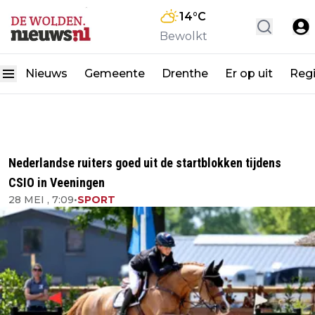
14
°C
Bewolkt
Nieuws
Gemeente
Drenthe
Er op uit
Reg
Nederlandse ruiters goed uit de startblokken tijdens
CSIO in Veeningen
28 MEI , 7:09
•
SPORT