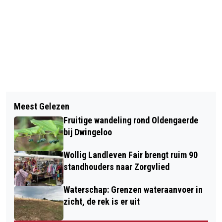
Vorig artikel
Volgend artikel
GLASVEZELGEBRUIK IN DRENTHE
Meest Gelezen
COALITIEAKKOORD: EIGEN-WIJS DE
NEEMT TOE, MAAR DE WOLDEN
Fruitige wandeling rond Oldengaerde
WOLDEN, STERKE DORPEN, STERKE
BUNGELT ONDERAAN
bij Dwingeloo
TOEKOMST
Wollig Landleven Fair brengt ruim 90
standhouders naar Zorgvlied
Waterschap: Grenzen wateraanvoer in
zicht, de rek is er uit