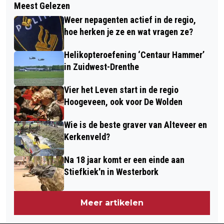
Meest Gelezen
NIEUWE COALITIE DE WOLDEN IS
YWEHORST' IS DONDERDAG
Weer nepagenten actief in de regio,
TEGEN GROOTSCHALIGE OPWEK VAN
GEPRESENTEERD
hoe herken je ze en wat vragen ze?
ENERGIE UIT WIND
Helikopteroefening ‘Centaur Hammer’
in Zuidwest-Drenthe
Vier het Leven start in de regio
Hoogeveen, ook voor De Wolden
Wie is de beste graver van Alteveer en
Kerkenveld?
Na 18 jaar komt er een einde aan
Stiefkiek'n in Westerbork
Meer artikelen