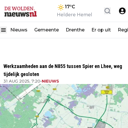
17
°C
Heldere Hemel
Nieuws
Gemeente
Drenthe
Er op uit
Reg
Werkzaamheden aan de N855 tussen Spier en Lhee, weg
tijdelijk gesloten
31 AUG 2025, 7:20
•
NIEUWS