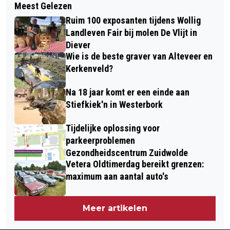
Meest Gelezen
CDA DE WOLDEN HULDIGT GOUDEN
RUINEN IN 100 FOTO'S
Ruim 100 exposanten tijdens Wollig
LEDEN
Landleven Fair bij molen De Vlijt in
Diever
Wie is de beste graver van Alteveer en
Kerkenveld?
Na 18 jaar komt er een einde aan
Stiefkiek'n in Westerbork
Tijdelijke oplossing voor
parkeerproblemen
Gezondheidscentrum Zuidwolde
Vetera Oldtimerdag bereikt grenzen:
maximum aan aantal auto's
Meer artikelen