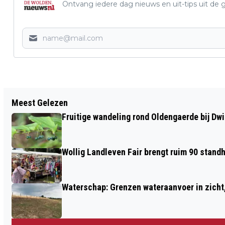
Ontvang iedere dag nieuws en uit-tips uit 
Vorig artikel
Meest Gelezen
NAZOMER FAIR WESTERBERGEN SLUIT
Fruitige wandeling rond Oldengaerde bij Dw
IN ECHTEN HET ZOMERSEIZOEN AF
Wollig Landleven Fair brengt ruim 90 stand
Waterschap: Grenzen wateraanvoer in zicht, 