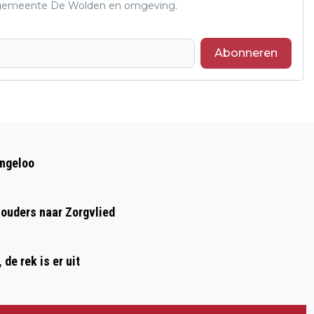
de gemeente De Wolden en omgeving.
Abonneren
Volgend artikel
DE WOLDEN WIL
ingeloo
KLEEDACCOMMODATIES BUITENSPORT
VERDUURZAMEN
houders naar Zorgvlied
de rek is er uit