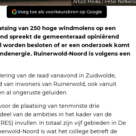
Artizzl Media / Peter Nefkens
Voeg toe als voorkeursbron op Google
laatsing van 250 hoge windmolens op een
vond spreekt de gemeenteraad opiniërend
l worden besloten of er een onderzoek komt
indenergie. Ruinerwold-Noord is volgens een
ering van de raad vanavond in Zuidwolde,
tand van inwoners van Ruinerwold, ook vanuit
n al ongeruste geluiden.
voor de plaatsing van tenminste drie
el van de ambities in het kader van de
S) invullen. In totaal zijn vijf gebieden in De
nerwold-Noord is wat het college betreft de