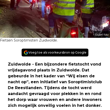
Eigen foto
Fietsen Soroptimisten Zuidwolde.
Voeg toe als voorkeursbron op Google
Zuidwolde - Een bijzondere fietstocht vond
vrijdagavond plaats in Zuidwolde. Dat
gebeurde in het kader van “Wij eisen de
nacht op”, een initiatief van Soroptimistclub
De Reestlanden. Tijdens de tocht werd
aandacht gevraagd voor plekken in en rond
het dorp waar vrouwen en andere inwoners
zich mogelijk onveilig voelen in het donker.