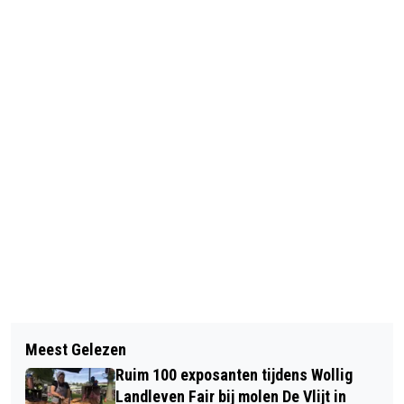
Vorig artikel
Volgend artikel
VOORLICHTINGSMIDDAG LONGPUNT
Meest Gelezen
BEDRIJVENTERREIN BLANKENSTEIN
HOOGEVEEN-MEPPEL OVER
Ruim 100 exposanten tijdens Wollig
WORDT VOORBEELD VOOR DUURZAAM
KORTADEMIGHEID
Landleven Fair bij molen De Vlijt in