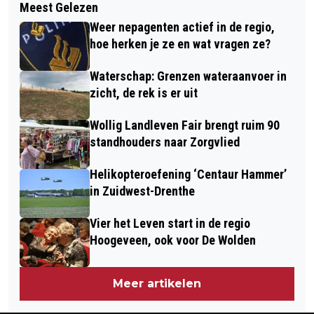
Meest Gelezen
OPNIEUW
OLDTIMER FESTIVAL BALKBRUG
Weer nepagenten actief in de regio,
BEACHVOLLEYBALTOERNOOI IN DE
hoe herken je ze en wat vragen ze?
WIJK
Waterschap: Grenzen wateraanvoer in
zicht, de rek is er uit
Wollig Landleven Fair brengt ruim 90
standhouders naar Zorgvlied
Helikopteroefening ‘Centaur Hammer’
in Zuidwest-Drenthe
Vier het Leven start in de regio
Hoogeveen, ook voor De Wolden
Meer artikelen