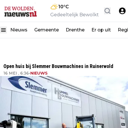
10
°C
Gedeeltelijk Bewolkt
Nieuws
Gemeente
Drenthe
Er op uit
Reg
Open huis bij Slemmer Bouwmachines in Ruinerwold
16 MEI , 6:36
•
NIEUWS