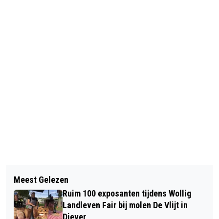
Vorig artikel
Volgend artikel
DRENTHE COLLEGE ONTVANGT
Meest Gelezen
MEPPELER MANNENKOOR BRENGT
POSITIEVE BEOORDELING VAN DE
Ruim 100 exposanten tijdens Wollig
KERSTSFEER BIJ
ONDERWIJSINSPECTIE
Landleven Fair bij molen De Vlijt in
LICHTJESWANDELING
Diever