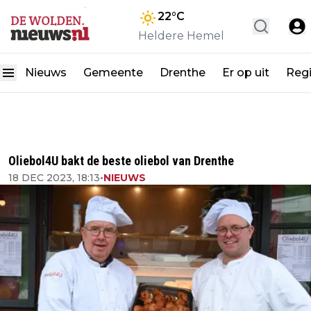
22
°C
Heldere Hemel
Nieuws
Gemeente
Drenthe
Er op uit
Reg
Oliebol4U bakt de beste oliebol van Drenthe
18 DEC 2023, 18:13
•
NIEUWS