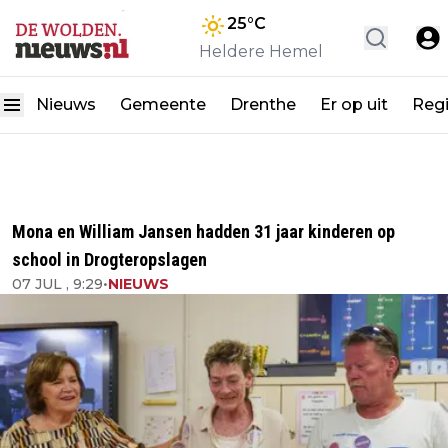
25
°C
Heldere Hemel
Nieuws
Gemeente
Drenthe
Er op uit
Reg
Mona en William Jansen hadden 31 jaar kinderen op
school in Drogteropslagen
07 JUL , 9:29
•
NIEUWS