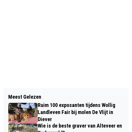
Vorig artikel
Volgend artikel
OP DE BOOT OM 'EEN STUKJE
Meest Gelezen
50 JAAR VOOR DE KLAS: HEIN VAN
ZUIDWOLDE TE REDDEN'
Ruim 100 exposanten tijdens Wollig
BOMMEL VIERT JUBILEUM MET EIGEN
Landleven Fair bij molen De Vlijt in
BOEK
Diever
Wie is de beste graver van Alteveer en