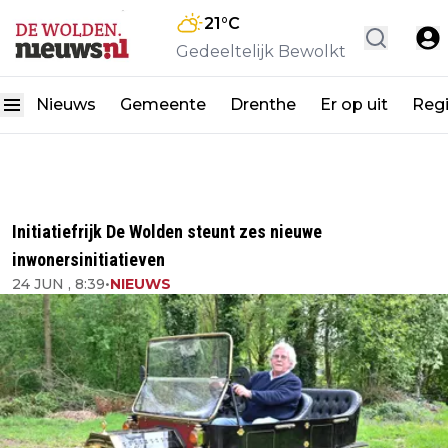
21
°C
Gedeeltelijk Bewolkt
Nieuws
Gemeente
Drenthe
Er op uit
Reg
Initiatiefrijk De Wolden steunt zes nieuwe
inwonersinitiatieven
24 JUN , 8:39
•
NIEUWS