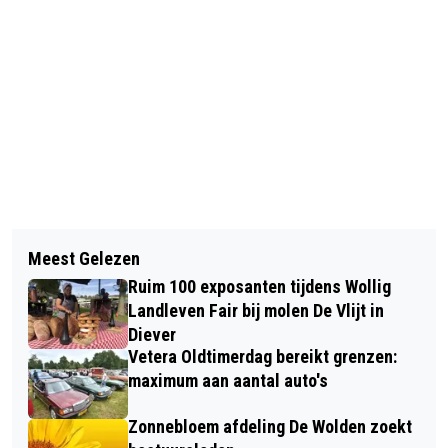
Vorig artikel
Volgend artikel
NAOBERSCHAPSFONDS BIEDT RUIMTE
Meest Gelezen
ZOMERCONCERTEN KOORSCHOOL
VOOR NIEUWE CULTURELE
Ruim 100 exposanten tijdens Wollig
VIVA LA MUSICA VERPLAATST NAAR
INITIATIEVEN IN DE WOLDEN
Landleven Fair bij molen De Vlijt in
KOELERE ME STUDIO IN MEPPEL
Diever
Vetera Oldtimerdag bereikt grenzen:
maximum aan aantal auto's
Zonnebloem afdeling De Wolden zoekt