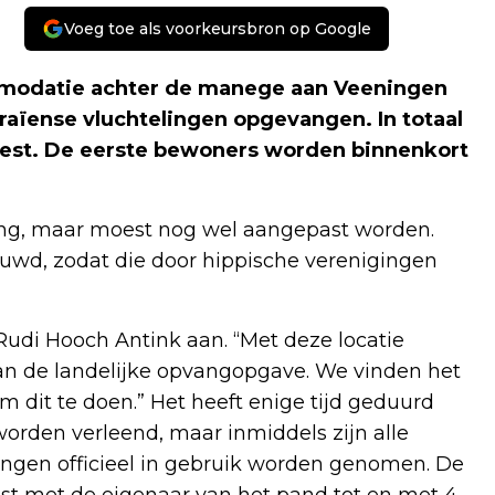
Voeg toe als voorkeursbron op Google
mmodatie achter de manege aan Veeningen
aïense vluchtelingen opgevangen. In totaal
vest. De eerste bewoners worden binnenkort
vang, maar moest nog wel aangepast worden.
ouwd, zodat die door hippische verenigingen
Rudi Hooch Antink aan. “Met deze locatie
aan de landelijke opvangopgave. We vinden het
 dit te doen.” Het heeft enige tijd geduurd
rden verleend, maar inmiddels zijn alle
ngen officieel in gebruik worden genomen. De
t met de eigenaar van het pand tot en met 4