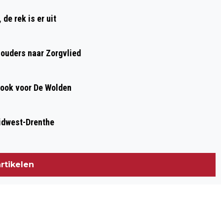
KENNISMAKING
de rek is er uit
houders naar Zorgvlied
, ook voor De Wolden
idwest-Drenthe
rtikelen