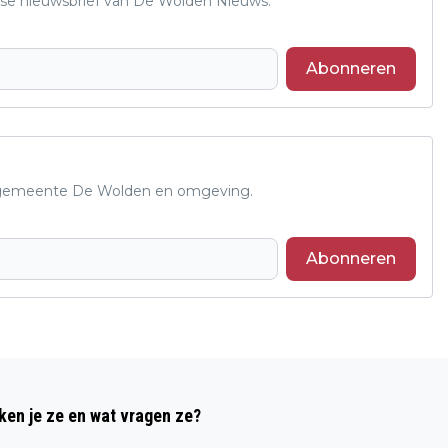
se nieuwsbrief van De Wolden Nieuws.
Abonneren
de gemeente De Wolden en omgeving.
Abonneren
Volgend artikel
VAAK SNELLER PLEK DAN GEDACHT:
ken je ze en wat vragen ze?
NOORDERBOOG NODIGT UIT TOT