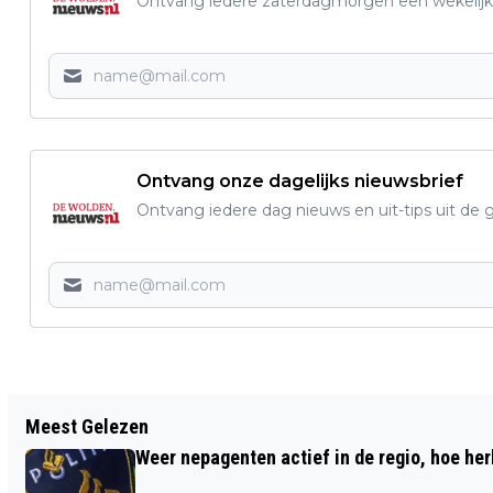
Ontvang iedere zaterdagmorgen een wekelijk
Ontvang onze dagelijks nieuwsbrief
Ontvang iedere dag nieuws en uit-tips uit 
Vorig artikel
Meest Gelezen
BELEEF DE OERWANDELING OP DE
Weer nepagenten actief in de regio, hoe her
HAVELTERBERG