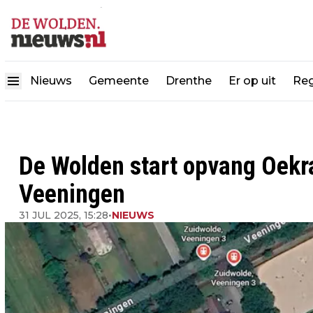
Nieuws
Gemeente
Drenthe
Er op uit
Reg
De Wolden start opvang Oekra
Veeningen
31 JUL 2025, 15:28
•
NIEUWS