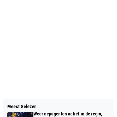
Vorig artikel
Volgend artikel
FEESTELIJKE OPENING BIBLIOTHEEK
Meest Gelezen
LUCHIEN EN GRIETJE KOLK UIT
OP SCHOOL IN RUINERWOLD
Weer nepagenten actief in de regio,