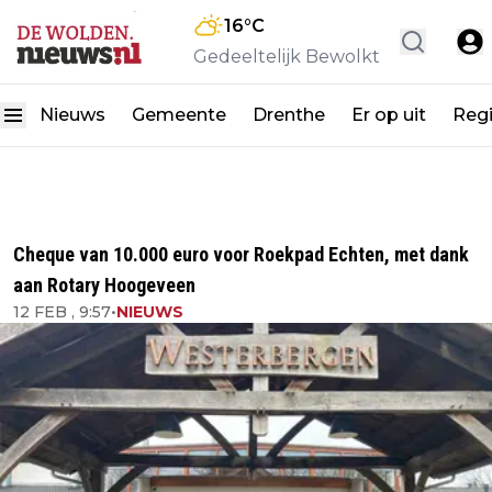
16
°C
Gedeeltelijk Bewolkt
Nieuws
Gemeente
Drenthe
Er op uit
Reg
Cheque van 10.000 euro voor Roekpad Echten, met dank
aan Rotary Hoogeveen
12 FEB , 9:57
•
NIEUWS