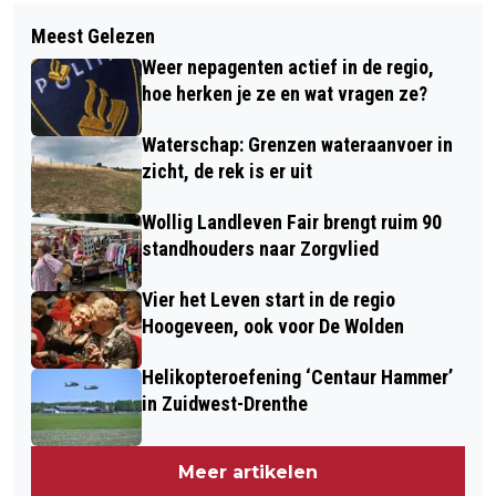
Volgend artikel
DRENTHE INVESTEERT IN BETERE
Meest Gelezen
GOUDEN KNOPENTOCHT 2026 VOERT
ONDERWIJSKANSEN VOOR JONGE
Weer nepagenten actief in de regio,
DEELNEMERS DOOR FRIESLAND
NIEUWKOMERS
hoe herken je ze en wat vragen ze?
Waterschap: Grenzen wateraanvoer in
zicht, de rek is er uit
Wollig Landleven Fair brengt ruim 90
standhouders naar Zorgvlied
Vier het Leven start in de regio
Hoogeveen, ook voor De Wolden
Helikopteroefening ‘Centaur Hammer’
in Zuidwest-Drenthe
Meer artikelen