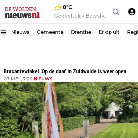
8
°C
Gedeeltelijk Bewolkt
Nieuws
Gemeente
Drenthe
Er op uit
Reg
Brocantewinkel 'Op de dam' in Zuidwolde is weer open
07 MEI , 7:26
•
NIEUWS