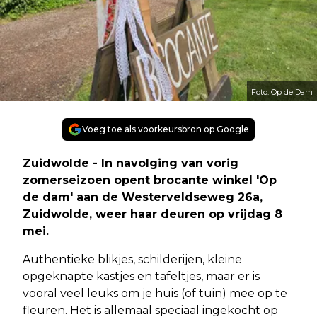
Foto: Op de Dam
Voeg toe als voorkeursbron op Google
Zuidwolde - In navolging van vorig
zomerseizoen opent brocante winkel 'Op
de dam' aan de Westerveldseweg 26a,
Zuidwolde, weer haar deuren op vrijdag 8
mei.
Authentieke blikjes, schilderijen, kleine
opgeknapte kastjes en tafeltjes, maar er is
vooral veel leuks om je huis (of tuin) mee op te
fleuren. Het is allemaal speciaal ingekocht op