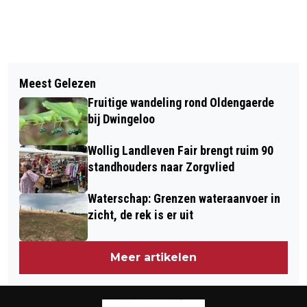
Vorig artikel
Volgend artikel
VOGELPOP IN ANSEN IS KLAAR VOOR
Meest Gelezen
STEEDS MEER HUIZENKOPERS
ZESTIENDE EDITIE
Fruitige wandeling rond Oldengaerde
ZOEKEN TOEVLUCHT TOT DRENTHE
bij Dwingeloo
Wollig Landleven Fair brengt ruim 90
standhouders naar Zorgvlied
Waterschap: Grenzen wateraanvoer in
zicht, de rek is er uit
Meer artikelen