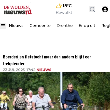
18
°C
Bewolkt
Nieuws
Gemeente
Drenthe
Er op uit
Reg
Boerderijen fietstocht maar dan anders blijft een
trekpleister
23 JUL 2025, 17:42
•
NIEUWS