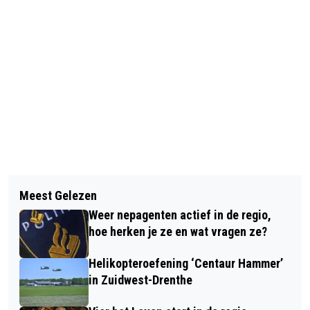
Vorig artikel
Volgend artikel
LEZING DOOR ALBERT METSELAAR IN
Meest Gelezen
SCHAPEN-ECHTPAAR MOS UIT
DE BUDDINGEHOF
Weer nepagenten actief in de regio,
RUINEN ZESTIG JAAR GETROUWD
hoe herken je ze en wat vragen ze?
Helikopteroefening ‘Centaur Hammer’
in Zuidwest-Drenthe