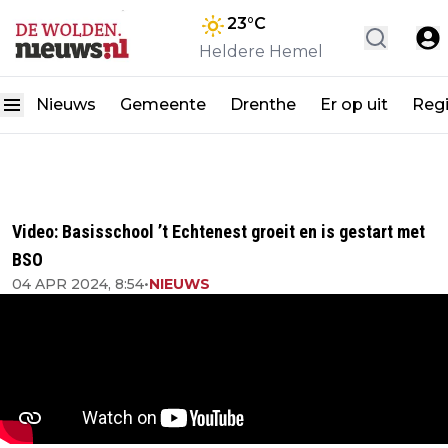
23
°C
Heldere Hemel
Nieuws
Gemeente
Drenthe
Er op uit
Reg
Video: Basisschool ’t Echtenest groeit en is gestart met
BSO
04 APR 2024, 8:54
•
NIEUWS