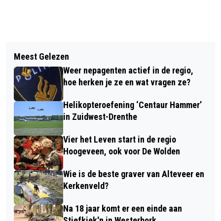
Vorig artikel
Volgend artikel
TREANT ZET UNIEKE STAP MET
Meest Gelezen
LAMMETJESDAG BIJ HOLTINGER
TECHNISCHE GENEESKUNDE
Weer nepagenten actief in de regio,
SCHAAPSKUDDE IN HAVELTE
hoe herken je ze en wat vragen ze?
Helikopteroefening ‘Centaur Hammer’
in Zuidwest-Drenthe
Vier het Leven start in de regio
Hoogeveen, ook voor De Wolden
Wie is de beste graver van Alteveer en
Kerkenveld?
Na 18 jaar komt er een einde aan
Stiefkiek'n in Westerbork