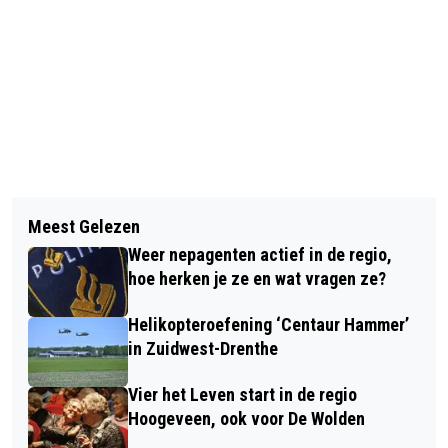
Vorig artikel
Volgend artikel
ZOMERCONCERTEN KOORSCHOOL
Meest Gelezen
EERSTE WOLDER HARINGPARTY IN
VIVA LA MUSICA VERPLAATST NAAR
Weer nepagenten actief in de regio,
ZUIDWOLDE IS EEN GROOT SUCCES
KOELERE ME STUDIO IN MEPPEL
hoe herken je ze en wat vragen ze?
Helikopteroefening ‘Centaur Hammer’
in Zuidwest-Drenthe
Vier het Leven start in de regio
Hoogeveen, ook voor De Wolden