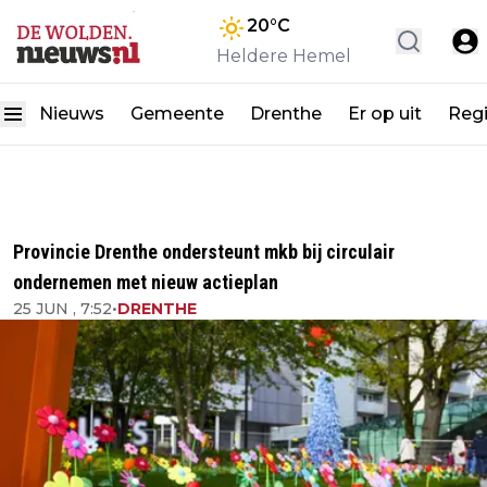
20
°C
Heldere Hemel
Nieuws
Gemeente
Drenthe
Er op uit
Reg
Provincie Drenthe ondersteunt mkb bij circulair
ondernemen met nieuw actieplan
25 JUN , 7:52
•
DRENTHE