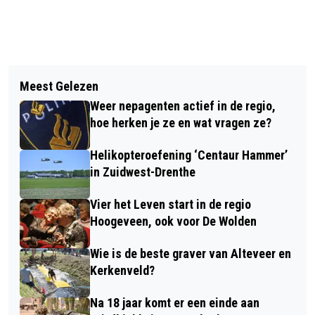
Vorig artikel
Volgend artikel
SWE APOLLO EN MALLETBAND
Meest Gelezen
ZWAAR ONWEER EN WINDSTOTEN
CRESCENDO GEVEN SLAGWERKFEEST
Weer nepagenten actief in de regio,
TEISTEREN CSIO, OOK ZILVER VOOR
IN DE WIJK
hoe herken je ze en wat vragen ze?
NEDERLAND
Helikopteroefening ‘Centaur Hammer’
in Zuidwest-Drenthe
Vier het Leven start in de regio
Hoogeveen, ook voor De Wolden
Wie is de beste graver van Alteveer en
Kerkenveld?
Na 18 jaar komt er een einde aan