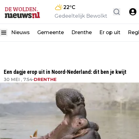
22
°C
Gedeeltelijk Bewolkt
Nieuws
Gemeente
Drenthe
Er op uit
Reg
Een dagje erop uit in Noord-Nederland: dit ben je kwijt
30 MEI , 7:54
•
DRENTHE