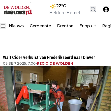
22
°C
Heldere Hemel
Nieuws
Gemeente
Drenthe
Er op uit
Reg
Walt Cider verhuist van Frederiksoord naar Diever
03 SEP 2025, 7:00
•
REGIO DE WOLDEN