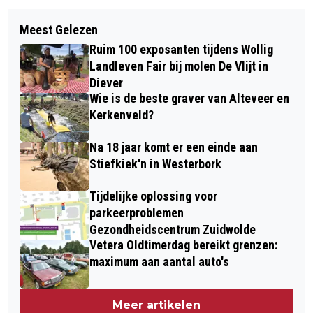
Volgend artikel
DRENTHE EN OVERIJSSEL ROEPEN
Meest Gelezen
WELKE VRIJWILLIGERSORGANISATIE
ONTWERPTEAMS OP VOOR
Ruim 100 exposanten tijdens Wollig
VERDIENT DIT JAAR HÉT
VORMGEVEN GRENSREGIO
Landleven Fair bij molen De Vlijt in
COMPLIMENT VAN DRENTHE?
Diever
Wie is de beste graver van Alteveer en
Kerkenveld?
Na 18 jaar komt er een einde aan
Stiefkiek'n in Westerbork
Tijdelijke oplossing voor
parkeerproblemen
Gezondheidscentrum Zuidwolde
Vetera Oldtimerdag bereikt grenzen:
maximum aan aantal auto's
Meer artikelen