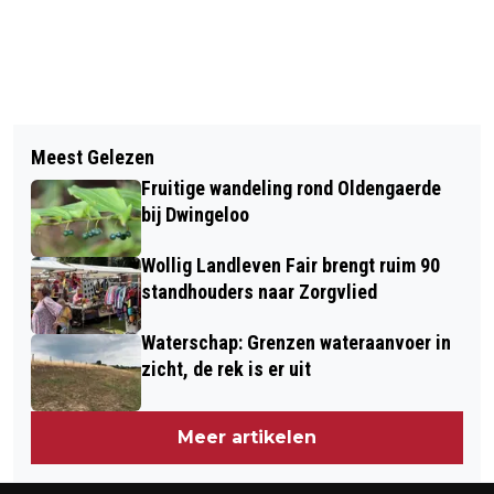
Vorig artikel
Volgend artikel
MARTIJN DADEMA VOORGEDRAGEN
Meest Gelezen
NASHVILLE SONGWRITERS ROUND BIJ
ALS DIJKGRAAF WDODELTA
Fruitige wandeling rond Oldengaerde
KLEIN PARADISO IN ECHTEN
bij Dwingeloo
Wollig Landleven Fair brengt ruim 90
standhouders naar Zorgvlied
Waterschap: Grenzen wateraanvoer in
zicht, de rek is er uit
Meer artikelen