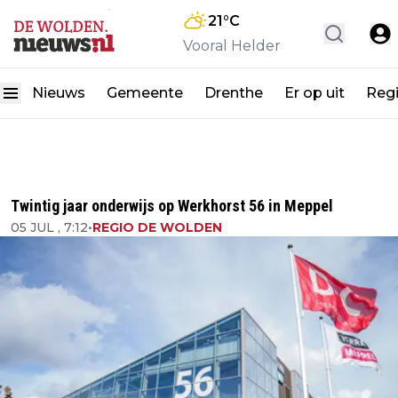
21
°C
Vooral Helder
Nieuws
Gemeente
Drenthe
Er op uit
Reg
Twintig jaar onderwijs op Werkhorst 56 in Meppel
05 JUL , 7:12
•
REGIO DE WOLDEN