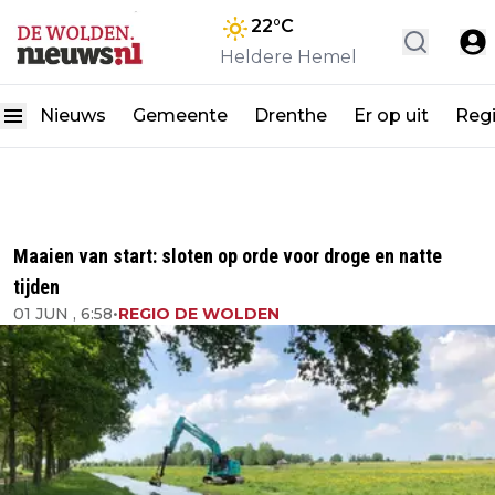
22
°C
Heldere Hemel
Nieuws
Gemeente
Drenthe
Er op uit
Reg
Maaien van start: sloten op orde voor droge en natte
tijden
01 JUN , 6:58
•
REGIO DE WOLDEN