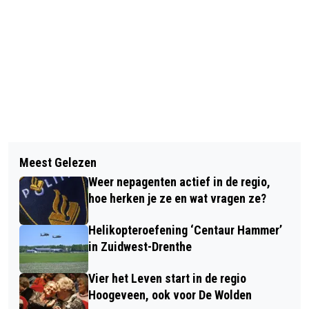
Vorig artikel
Volgend artikel
NINA HOUTZAGER UIT ROUVEEN
Meest Gelezen
YOGAFESTIVAL DRENTHE 21 JUNI TE
HOUDT DE ORANJE EER HOOG
Weer nepagenten actief in de regio,
LINDE
hoe herken je ze en wat vragen ze?
Helikopteroefening ‘Centaur Hammer’
in Zuidwest-Drenthe
Vier het Leven start in de regio
Hoogeveen, ook voor De Wolden