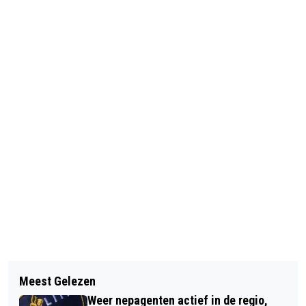
Vorig artikel
Volgend artikel
AVONDVIERDAAGSE IN RUINEN START
Meest Gelezen
FEESTELIJK KUNSTWEEKEND IN
MET ZON EN REGENBUIEN
Weer nepagenten actief in de regio,