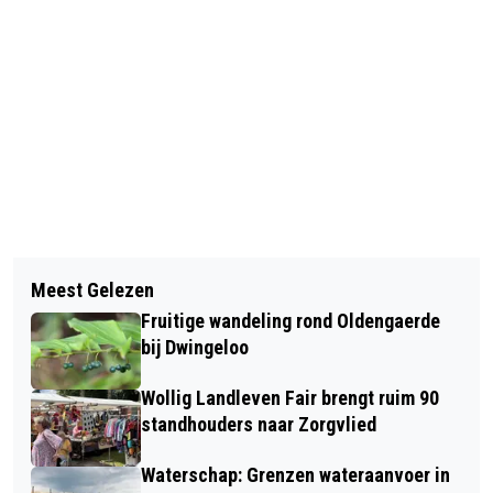
Vorig artikel
Volgend artikel
TWEEDE NIEUW TALENT ORKEST DE
Meest Gelezen
JELLE ZOETENDAL TRAPT AF BIJ DE
REESTDALMUZIKANTEN BIJ DES
Fruitige wandeling rond Oldengaerde
FRUITBOOMINSPIRATIEMIDDAG
bij Dwingeloo
Wollig Landleven Fair brengt ruim 90
standhouders naar Zorgvlied
Waterschap: Grenzen wateraanvoer in