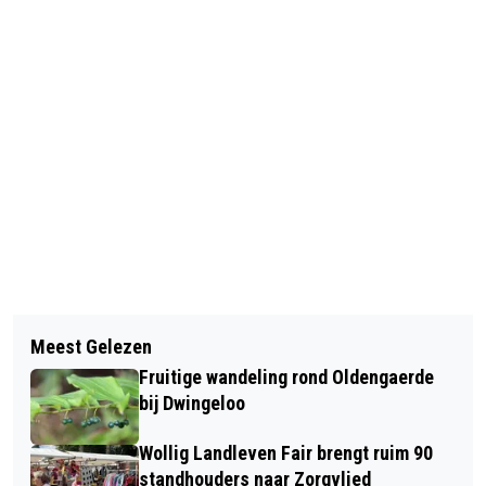
Vorig artikel
Volgend artikel
AANDACHT LANDELIJKE POLITIEK
Meest Gelezen
REANIMATIE- EN AED-CURSUS
VOOR KINDERBOEK VAN KEES
Fruitige wandeling rond Oldengaerde
RUINERWOLD/BERGHUIZEN/OOSTEINDE
OPMEER OVER DE WOLF
bij Dwingeloo
Wollig Landleven Fair brengt ruim 90
standhouders naar Zorgvlied