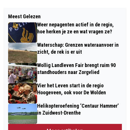
Vorig artikel
Volgend artikel
GEMEENTEBELANGEN EN VVD VERDER
Meest Gelezen
BLOG MET TIPS: ZO MAAK JE JE
IN DE FORMATIE VOOR NIEUW
Weer nepagenten actief in de regio,
WOONKAMER EEN FIJNE PLEK
COLLEGE
hoe herken je ze en wat vragen ze?
Waterschap: Grenzen wateraanvoer in
zicht, de rek is er uit
Wollig Landleven Fair brengt ruim 90
standhouders naar Zorgvlied
Vier het Leven start in de regio
Hoogeveen, ook voor De Wolden
Helikopteroefening ‘Centaur Hammer’
in Zuidwest-Drenthe