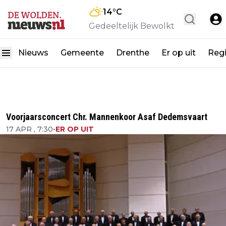
14
°C
Gedeeltelijk Bewolkt
Nieuws
Gemeente
Drenthe
Er op uit
Reg
Voorjaarsconcert Chr. Mannenkoor Asaf Dedemsvaart
17 APR , 7:30
•
ER OP UIT