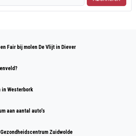
Volgend artikel
HERVORMDE KERK ZUIDWOLDE HOUDT
 Fair bij molen De Vlijt in Diever
53E ROMMELMARKT
kenveld?
n in Westerbork
um aan aantal auto's
en Gezondheidscentrum Zuidwolde