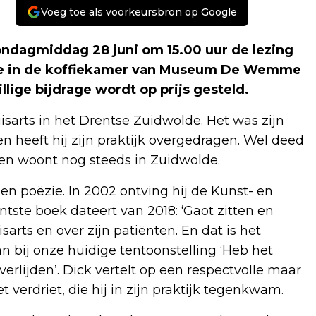
Voeg toe als voorkeursbron op Google
ondagmiddag 28 juni om 15.00 uur de lezing
g, die in de koffiekamer van Museum De Wemme
illige bijdrage wordt op prijs gesteld.
sarts in het Drentse Zuidwolde. Het was zijn
Toen heeft hij zijn praktijk overgedragen. Wel deed
pen woont nog steeds in Zuidwolde.
 en poëzie. In 2002 ontving hij de Kunst- en
ntste boek dateert van 2018: ‘Gaot zitten en
isarts en over zijn patiënten. En dat is het
an bij onze huidige tentoonstelling ‘Heb het
overlijden’. Dick vertelt op een respectvolle maar
verdriet, die hij in zijn praktijk tegenkwam.