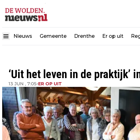
Nieuws
Gemeente
Drenthe
Er op uit
Reg
‘Uit het leven in de praktij
13 JUN , 7:05
•
ER OP UIT