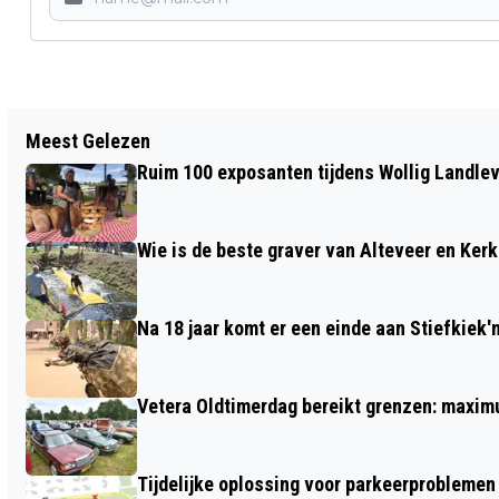
Vorig artikel
Meest Gelezen
KOEKANGER FEEST HAAKT MET ACTIES
Ruim 100 exposanten tijdens Wollig Landleven
EN PRIJZEN IN OP ORANJE
VOETBALGEKTE
Wie is de beste graver van Alteveer en Ker
Na 18 jaar komt er een einde aan Stiefkiek'
Vetera Oldtimerdag bereikt grenzen: maxim
Tijdelijke oplossing voor parkeerproblem