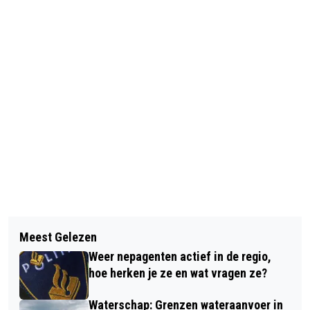
Vorig artikel
Volgend artikel
OPNIEUW
Meest Gelezen
HOOGEVEENSE KEIENTOCHT MET EEN
BEACHVOLLEYBALTOERNOOI IN DE
Weer nepagenten actief in de regio,
WANDELMAATJE OP DE 15 EN 20 KM
WIJK
hoe herken je ze en wat vragen ze?
ROUTE
Waterschap: Grenzen wateraanvoer in