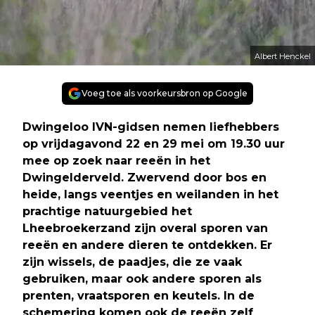
Albert Henckel
Voeg toe als voorkeursbron op Google
Dwingeloo IVN-gidsen nemen liefhebbers
op vrijdagavond 22 en 29 mei om 19.30 uur
mee op zoek naar reeën in het
Dwingelderveld. Zwervend door bos en
heide, langs veentjes en weilanden in het
prachtige natuurgebied het
Lheebroekerzand zijn overal sporen van
reeën en andere dieren te ontdekken. Er
zijn wissels, de paadjes, die ze vaak
gebruiken, maar ook andere sporen als
prenten, vraatsporen en keutels. In de
schemering komen ook de reeën zelf