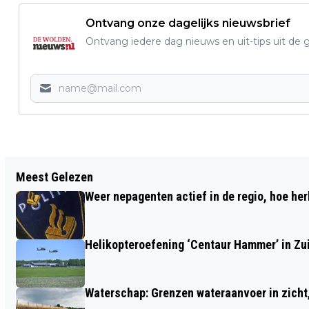
Ontvang onze dagelijks nieuwsbrief
Ontvang iedere dag nieuws en uit-tips uit 
Vorig artikel
Meest Gelezen
KINDERACTIVITEIT: LENTE-AVONTUUR
Weer nepagenten actief in de regio, hoe her
IN DE NATUUR BIJ DE WHEEM
Helikopteroefening ‘Centaur Hammer’ in Zu
Waterschap: Grenzen wateraanvoer in zicht, 