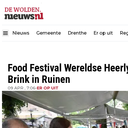
Nieuws
Gemeente
Drenthe
Er op uit
Reg
Food Festival Wereldse Heerl
Brink in Ruinen
09 APR , 7:06
•
ER OP UIT