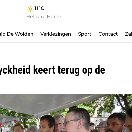
11
°C
Heldere Hemel
io De Wolden
Verkiezingen
Sport
Contact
Zak
yckheid keert terug op de