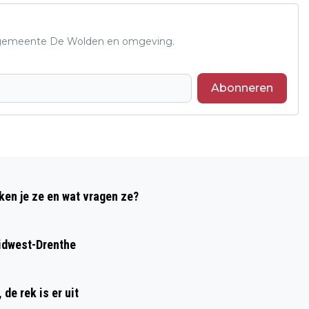
de gemeente De Wolden en omgeving.
Abonneren
Volgend artikel
COR EN ALIE STEPHAN VIEREN 60-
ken je ze en wat vragen ze?
JARIG HUWELIJK IN DE WIJK
idwest-Drenthe
de rek is er uit