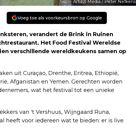
Artizzl Media / Peter Nefkens
Voeg toe als voorkeursbron op Google
inksteren, verandert de Brink in Ruinen
chtrestaurant. Het Food Festival Wereldse
 tien verschillende wereldkeukens samen op
n uit Curaçao, Drenthe, Eritrea, Ethiopië,
 Syrië, Afganistan en Yemen. Gerechten worden
ernemers, wat het festival tot een unieke
lekkers van 't Vershuus, Wijngaard Runa,
l heeft voor iedereen wat te bieden: er is live