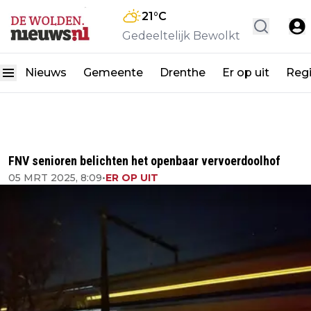
21
°C
Gedeeltelijk Bewolkt
Nieuws
Gemeente
Drenthe
Er op uit
Reg
FNV senioren belichten het openbaar vervoerdoolhof
05 MRT 2025, 8:09
•
ER OP UIT