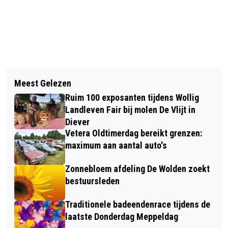
Vorig artikel
Volgend artikel
DE WOLDEN ZET NIEUWE STAP NAAR
Meest Gelezen
ENERGIEMARKT BIJ ENERGIEKANSEN
ENERGIENEUTRALE TOEKOMST
Ruim 100 exposanten tijdens Wollig
IN ANSEN
Landleven Fair bij molen De Vlijt in
Diever
Vetera Oldtimerdag bereikt grenzen:
maximum aan aantal auto's
Zonnebloem afdeling De Wolden zoekt
bestuursleden
Traditionele badeendenrace tijdens de
laatste Donderdag Meppeldag