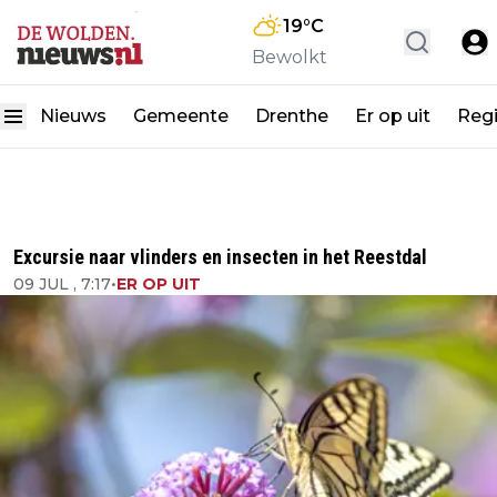
19
°C
Bewolkt
Nieuws
Gemeente
Drenthe
Er op uit
Reg
Excursie naar vlinders en insecten in het Reestdal
09 JUL , 7:17
•
ER OP UIT