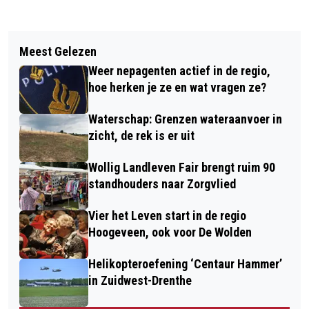
Vorig artikel
Volgend artikel
VOGELS VLIEGEN NAAR KUNSTDORP
Meest Gelezen
GESLAAGDE COLORRUN OPENT
DWINGELOO
Weer nepagenten actief in de regio,
ZOMERACTIVITEITEN VAN
hoe herken je ze en wat vragen ze?
WOLDERWIJS
Waterschap: Grenzen wateraanvoer in
zicht, de rek is er uit
Wollig Landleven Fair brengt ruim 90
standhouders naar Zorgvlied
Vier het Leven start in de regio
Hoogeveen, ook voor De Wolden
Helikopteroefening ‘Centaur Hammer’
in Zuidwest-Drenthe